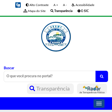
Alto Contraste
A +
A -
Acessibilidade
Mapa do Site
Transparência
E-SIC
Buscar
Transparência
Toggle
navigati