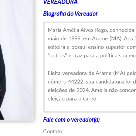
VEREADORA
Biografia do Vereador
Maria Amélia Alves Rego, conhecida
maio de 1989, em Arame (MA). Aos 36 
solteira e possui ensino superior co
“outros” e traz para a política sua e
Eleita vereadora de Arame (MA) pelo
número 44222, sua candidatura foi 
eleições de 2024. Amélia não concor
eleição para o cargo.
Comprometida com a transparência, a
Fale com o vereador(a)
tem como missão representar com re
Contato:
população de Arame, buscando melhor