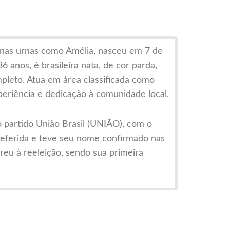
 nas urnas como Amélia, nasceu em 7 de
anos, é brasileira nata, de cor parda,
mpleto. Atua em área classificada como
xperiência e dedicação à comunidade local.
 partido União Brasil (UNIÃO), com o
deferida e teve seu nome confirmado nas
reu à reeleição, sendo sua primeira
 ética e a participação popular, Amélia
sponsabilidade os interesses da
ias nas áreas sociais, educacionais e de