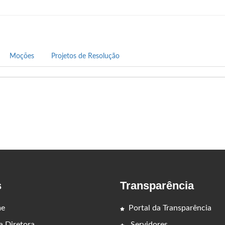
desenvolvimento comunitário.
Moções
Projetos de Resolução
s
Transparência
e
Portal da Transparência
 Diretora
Servidores